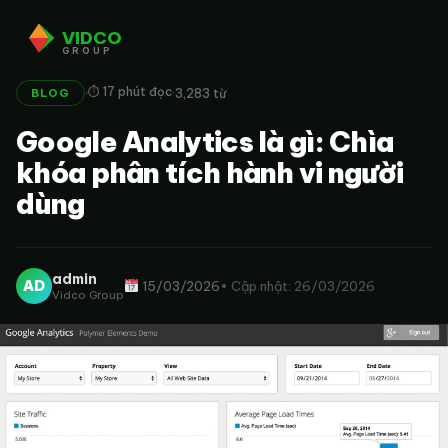
VIDCO
GROUP
·
·
⏱ 17 phút đọc
3,283 từ
BLOG
Google Analytics là gì: Chìa
khóa phân tích hành vi người
dùng
admin
AD
15/03/2026
• Cập nhật: 26/03/2026
Vidco Group