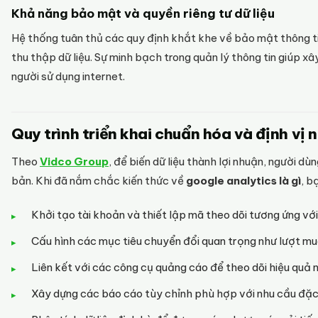
Khả năng bảo mật và quyền riêng tư dữ liệu
Hệ thống tuân thủ các quy định khắt khe về bảo mật thông ti
thu thập dữ liệu. Sự minh bạch trong quản lý thông tin giúp xâ
người sử dụng internet.
Quy trình triển khai chuẩn hóa và định vị
Theo
Vidco Group
, để biến dữ liệu thành lợi nhuận, người dù
bản. Khi đã nắm chắc kiến thức về
google analytics là gì
, b
Khởi tạo tài khoản và thiết lập mã theo dõi tương ứng vớ
Cấu hình các mục tiêu chuyển đổi quan trọng như lượt m
Liên kết với các công cụ quảng cáo để theo dõi hiệu quả 
Xây dựng các báo cáo tùy chỉnh phù hợp với nhu cầu đặc