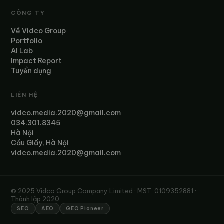
CÔNG TY
Về Vidco Group
Portfolio
AI Lab
Impact Report
Tuyển dụng
LIÊN HỆ
vidco.media.2020@gmail.com
034.301.8345
Hà Nội
Cầu Giấy, Hà Nội
vidco.media.2020@gmail.com
© 2025 Vidco Group Company Limited · MST: 0109352881 ·
Thành lập 2020
SEO
AEO
GEO Pioneer