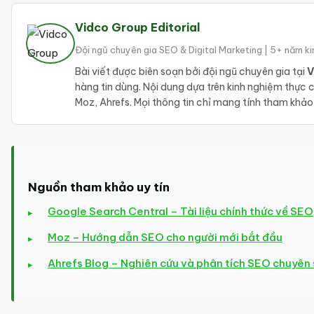
Vidco Group Editorial
Đội ngũ chuyên gia SEO & Digital Marketing | 5+ năm k
Bài viết được biên soạn bởi đội ngũ chuyên gia tại
V
hàng tin dùng. Nội dung dựa trên kinh nghiệm thực
Moz, Ahrefs. Mọi thông tin chỉ mang tính tham khả
Nguồn tham khảo uy tín
Google Search Central – Tài liệu chính thức về SEO
Moz – Hướng dẫn SEO cho người mới bắt đầu
Ahrefs Blog – Nghiên cứu và phân tích SEO chuyên