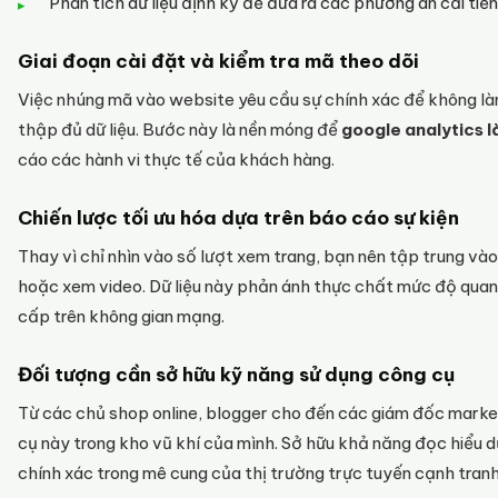
Phân tích dữ liệu định kỳ để đưa ra các phương án cải tiế
Giai đoạn cài đặt và kiểm tra mã theo dõi
Việc nhúng mã vào website yêu cầu sự chính xác để không là
thập đủ dữ liệu. Bước này là nền móng để
google analytics là
cáo các hành vi thực tế của khách hàng.
Chiến lược tối ưu hóa dựa trên báo cáo sự kiện
Thay vì chỉ nhìn vào số lượt xem trang, bạn nên tập trung v
hoặc xem video. Dữ liệu này phản ánh thực chất mức độ quan
cấp trên không gian mạng.
Đối tượng cần sở hữu kỹ năng sử dụng công cụ
Từ các chủ shop online, blogger cho đến các giám đốc marke
cụ này trong kho vũ khí của mình. Sở hữu khả năng đọc hiểu 
chính xác trong mê cung của thị trường trực tuyến cạnh tranh