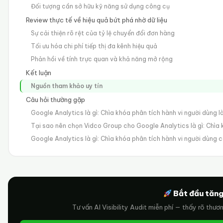
Đối tượng cần sở hữu kỹ năng sử dụng công cụ
Review thực tế về hiệu quả bứt phá nhờ dữ liệu
Sự cải thiện rõ rệt của tỷ lệ chuyển đổi đơn hàng
Tối ưu hóa chi phí tiếp thị đa kênh hiệu quả
Phản hồi về tính trực quan và khả năng mở rộng
Kết luận
Nguồn tham khảo uy tín
Câu hỏi thường gặp
Google Analytics là gì: Chìa khóa phân tích hành vi người dùng là
Tại sao nên chọn Vidco Group cho Google Analytics là gì: Chìa 
Google Analytics là gì: Chìa khóa phân tích hành vi người dùng
Bắt đầu tăng
Tư vấn AI Visibility Audit miễn phí — thấy rõ thươ