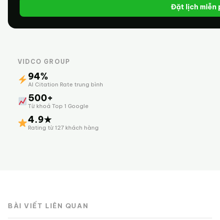
Đặt lịch miễn
VIDCO GROUP
94%
AI Citation Rate trung bình
500+
Từ khoá Top 1 Google
4.9★
Rating từ 127 khách hàng
BÀI VIẾT LIÊN QUAN