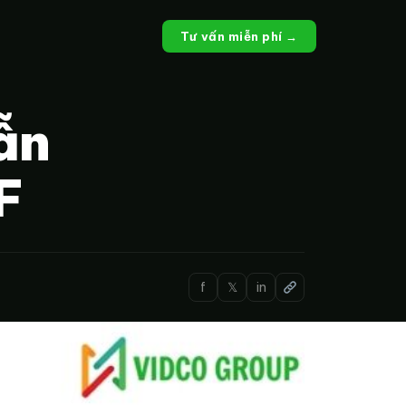
Tư vấn miễn phí →
ẫn
F
f
𝕏
in