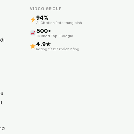
VIDCO GROUP
94%
AI Citation Rate trung bình
500+
Từ khoá Top 1 Google
ới
4.9★
Rating từ 127 khách hàng
ều
ật
rợ