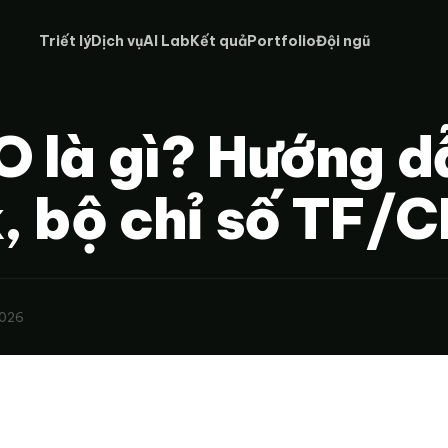
Triết lý
Dịch vụ
AI Lab
Kết quả
Portfolio
Đội ngũ
O là gì? Hướng d
, bộ chỉ số TF/C
2026