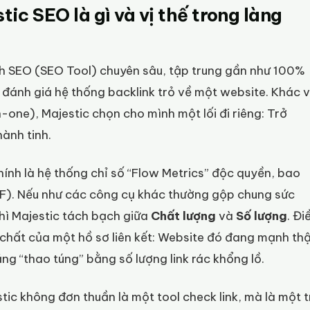
c SEO là gì và vị thế trong làng
h SEO (SEO Tool) chuyên sâu, tập trung gần như 100%
 đánh giá hệ thống backlink trỏ về một website. Khác v
-one), Majestic chọn cho mình một lối đi riêng: Trở
hành tinh.
ính là hệ thống chỉ số “Flow Metrics” độc quyền, bao
CF). Nếu như các công cụ khác thường gộp chung sức
hì Majestic tách bạch giữa
Chất lượng
và
Số lượng
. Đi
 chất của một hồ sơ liên kết: Website đó đang mạnh th
ng “thao túng” bằng số lượng link rác khổng lồ.
tic không đơn thuần là một tool check link, mà là một t