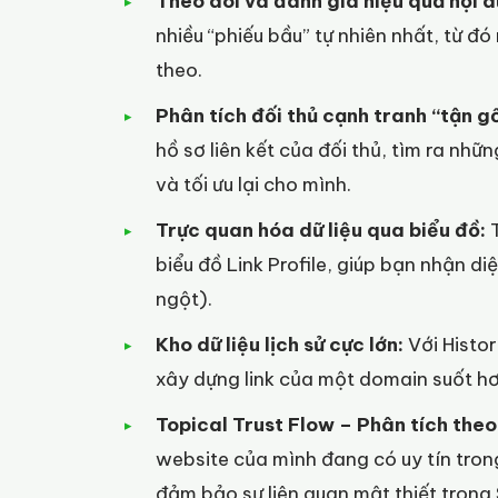
Theo dõi và đánh giá hiệu quả nội d
nhiều “phiếu bầu” tự nhiên nhất, từ đ
theo.
Phân tích đối thủ cạnh tranh “tận g
hồ sơ liên kết của đối thủ, tìm ra nh
và tối ưu lại cho mình.
Trực quan hóa dữ liệu qua biểu đồ:
T
biểu đồ Link Profile, giúp bạn nhận di
ngột).
Kho dữ liệu lịch sử cực lớn:
Với Histor
xây dựng link của một domain suốt hơ
Topical Trust Flow – Phân tích theo
website của mình đang có uy tín tron
đảm bảo sự liên quan mật thiết trong