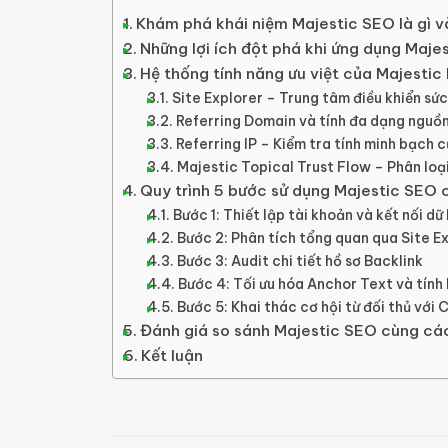
Khám phá khái niệm Majestic SEO là gì và
Những lợi ích đột phá khi ứng dụng Maje
Hệ thống tính năng ưu việt của Majestic 
Site Explorer – Trung tâm điều khiển sức
Referring Domain và tính đa dạng nguồn
Referring IP – Kiểm tra tính minh bạch 
Majestic Topical Trust Flow – Phân loại
Quy trình 5 bước sử dụng Majestic SEO 
Bước 1: Thiết lập tài khoản và kết nối dữ 
Bước 2: Phân tích tổng quan qua Site E
Bước 3: Audit chi tiết hồ sơ Backlink
Bước 4: Tối ưu hóa Anchor Text và tính 
Bước 5: Khai thác cơ hội từ đối thủ với 
Đánh giá so sánh Majestic SEO cùng các
Kết luận