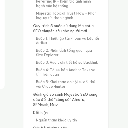
Referring IP – Kiểm tra tính minh
bạch của hệ thống
Majestic Topical Trust Flow – Phân
loại uy tín theo ngành
Quy trình 5 bước sử dụng Majestic
SEO chuyên sâu cho người mới
Bước 1: Thiết lập tài khoản và kết nối
dữ liệu
Bước 2: Phân tích tổng quan qua
Site Explorer
Bước 3: Audit chi tiết hồ sơ Backlink
Bước 4: Tối ưu hóa Anchor Text và
tính liên quan
Bước 5: Khai thác cơ hội từ đối thủ
với Clique Hunter
Đánh giá so sánh Majestic SEO cùng
các đối thủ “sừng sỏ” Ahrefs,
SEMrush, Moz
Kết luận
Nguồn tham khảo uy tín
Câu hỏi thường gặp