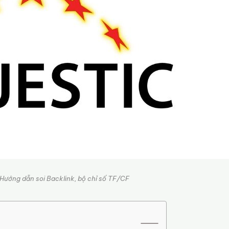
 Hướng dẫn soi Backlink, bộ chỉ số TF/CF