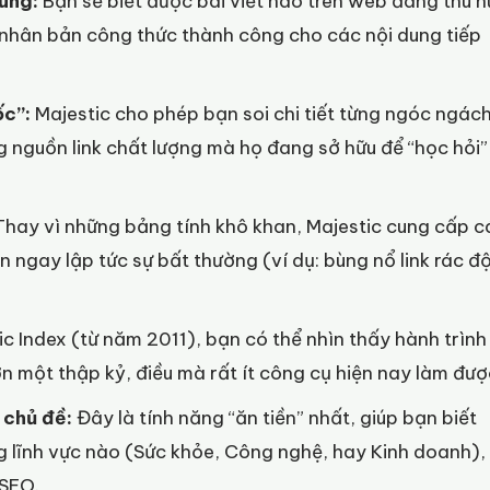
ung:
Bạn sẽ biết được bài viết nào trên web đang thu h
ó nhân bản công thức thành công cho các nội dung tiếp
ốc”:
Majestic cho phép bạn soi chi tiết từng ngóc ngác
ững nguồn link chất lượng mà họ đang sở hữu để “học hỏi”
hay vì những bảng tính khô khan, Majestic cung cấp c
ện ngay lập tức sự bất thường (ví dụ: bùng nổ link rác đ
ic Index (từ năm 2011), bạn có thể nhìn thấy hành trình
n một thập kỷ, điều mà rất ít công cụ hiện nay làm đượ
 chủ đề:
Đây là tính năng “ăn tiền” nhất, giúp bạn biết
g lĩnh vực nào (Sức khỏe, Công nghệ, hay Kinh doanh),
 SEO.