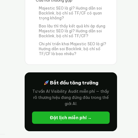
Majestic SEO là gì? Hướng dẫn soi
Backlink, bộ chỉ số TF/CF có quan
trọng không?
Bao lâu thì thấy kết quả khi áp dụng
Majestic SEO là gì? Hướng dẫn soi
Backlink, bộ chỉ số TF/CF?
Chi phí triển khai Majestic SEO là gì?
Hướng dẫn soi Backlink, bộ chỉ số
TF/CF là bao nhiêu?
Bắt đầu tăng trưởng
Tư vấn AI Visibility Audit miễn phí — thấy
rõ thương hiệu đang đứng đâu trong thế
giới AI.
Đặt lịch miễn phí →