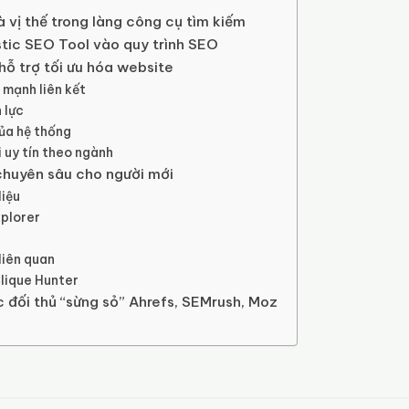
 vị thế trong làng công cụ tìm kiếm
stic SEO Tool vào quy trình SEO
hỗ trợ tối ưu hóa website
 mạnh liên kết
 lực
của hệ thống
 uy tín theo ngành
chuyên sâu cho người mới
liệu
xplorer
liên quan
Clique Hunter
 đối thủ “sừng sỏ” Ahrefs, SEMrush, Moz