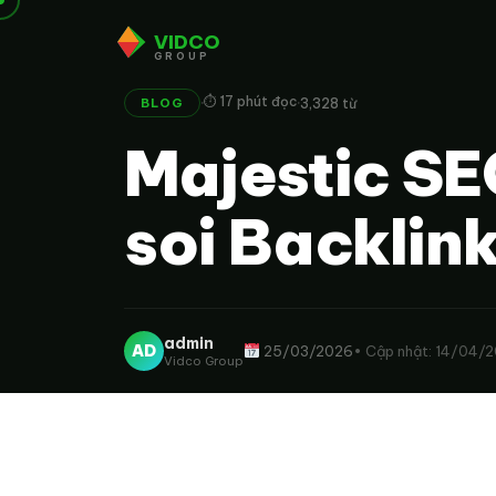
VIDCO
GROUP
·
·
⏱ 17 phút đọc
3,328 từ
BLOG
Majestic SE
soi Backlink
admin
AD
25/03/2026
• Cập nhật: 14/04/
Vidco Group