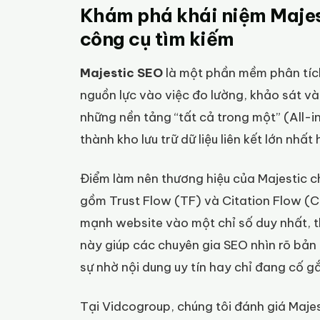
Khám phá khái niệm Majesti
công cụ tìm kiếm
Majestic SEO
là một phần mềm phân tíc
nguồn lực vào việc đo lường, khảo sát và
những nền tảng “tất cả trong một” (All-in
thành kho lưu trữ dữ liệu liên kết lớn nhất 
Điểm làm nên thương hiệu của Majestic ch
gồm Trust Flow (TF) và Citation Flow (
mạnh website vào một chỉ số duy nhất, t
này giúp các chuyên gia SEO nhìn rõ bản
sự nhờ nội dung uy tín hay chỉ đang cố gắ
Tại Vidcogroup, chúng tôi đánh giá Majes