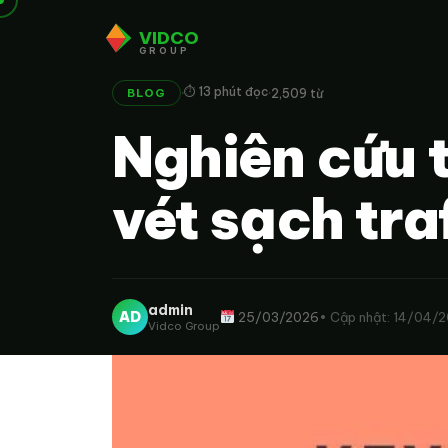
VIDCO
GROUP
·
·
⏱ 13 phút đọc
2,509 từ
BLOG
Nghiên cứu t
vét sạch tra
admin
AD
25/03/2026
• Cập nhật: 14/04/
Vidco Group