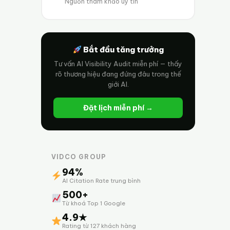
Nguồn tham khảo uy tín
Bắt đầu tăng trưởng
Tư vấn AI Visibility Audit miễn phí — thấy
rõ thương hiệu đang đứng đâu trong thế
giới AI.
Đặt lịch miễn phí →
VIDCO GROUP
94%
AI Citation Rate trung bình
500+
Từ khoá Top 1 Google
4.9★
Rating từ 127 khách hàng