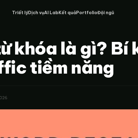
Triết lý
Dịch vụ
AI Lab
Kết quả
Portfolio
Đội ngũ
ừ khóa là gì? Bí 
ffic tiềm năng
2026