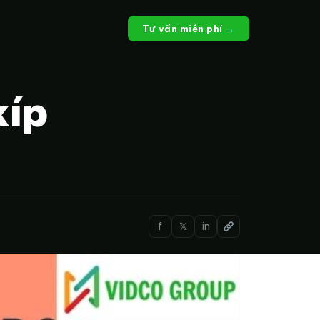
Tư vấn miễn phí →
kíp
f
𝕏
in