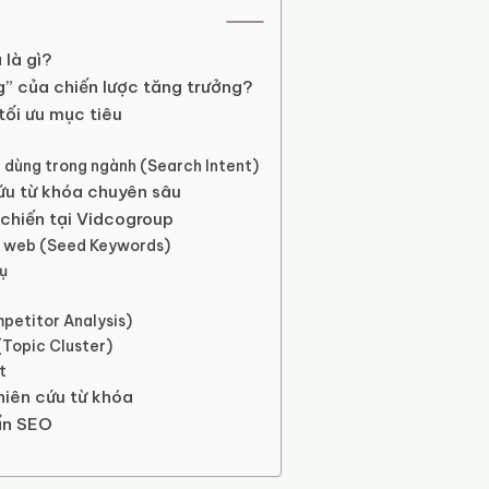
 là gì?
g” của chiến lược tăng trưởng?
tối ưu mục tiêu
i dùng trong ngành (Search Intent)
cứu từ khóa chuyên sâu
 chiến tại Vidcogroup
ang web (Seed Keywords)
ụ
mpetitor Analysis)
(Topic Cluster)
t
hiên cứu từ khóa
uẩn SEO