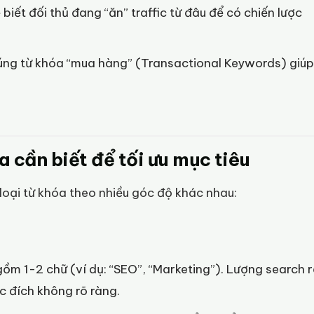
biết đối thủ đang “ăn” traffic từ đâu để có chiến lược
ng từ khóa “mua hàng” (Transactional Keywords) giúp
 cần biết để tối ưu mục tiêu
loại từ khóa theo nhiều góc độ khác nhau:
m 1-2 chữ (ví dụ: “SEO”, “Marketing”). Lượng search r
c đích không rõ ràng.