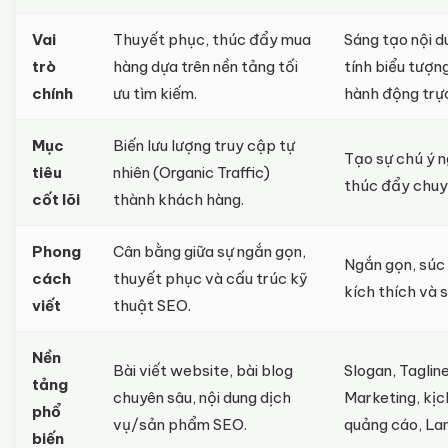
Vai
Thuyết phục, thúc đẩy mua
Sáng tạo nội 
trò
hàng dựa trên nền tảng tối
tính biểu tượn
chính
ưu tìm kiếm.
hành động trực
Mục
Biến lưu lượng truy cập tự
Tạo sự chú ý n
tiêu
nhiên (Organic Traffic)
thúc đẩy chuy
cốt lõi
thành khách hàng.
Phong
Cân bằng giữa sự ngắn gọn,
Ngắn gọn, súc 
cách
thuyết phục và cấu trúc kỹ
kích thích và 
viết
thuật SEO.
Nền
Bài viết website, bài blog
Slogan, Tagline
tảng
chuyên sâu, nội dung dịch
Marketing, kịc
phổ
vụ/sản phẩm SEO.
quảng cáo, La
biến