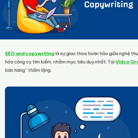
SEO and copywriting
là sự giao thoa hoàn hảo giữa nghệ th
hóa công cụ tìm kiếm, nhằm mục tiêu duy nhất: Tại
Vidco Gr
bán hàng” thầm lặng.