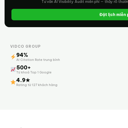
Tư vấn AI Visibility Audit miễn phí — thấy rõ thươ
Đặt lịch miễn
VIDCO GROUP
94%
AI Citation Rate trung bình
500+
Từ khoá Top 1 Google
4.9★
Rating từ 127 khách hàng