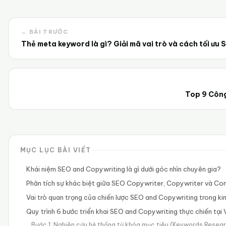
← BÀI TRƯỚC
Thẻ meta keyword là gì? Giải mã vai trò và cách tối ưu 
Top 9 Công
MỤC LỤC BÀI VIẾT
Khái niệm SEO and Copywriting là gì dưới góc nhìn chuyên gia?
Phân tích sự khác biệt giữa SEO Copywriter, Copywriter và Con
Vai trò quan trọng của chiến lược SEO and Copywriting trong ki
Quy trình 6 bước triển khai SEO and Copywriting thực chiến tại
Bước 1: Nghiên cứu hệ thống từ khóa mục tiêu (Keywords Resea