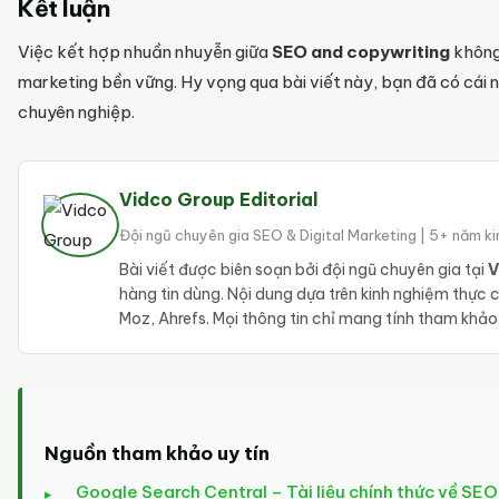
Kết luận
Việc kết hợp nhuần nhuyễn giữa
SEO and copywriting
không 
marketing bền vững. Hy vọng qua bài viết này, bạn đã có cái 
chuyên nghiệp.
Vidco Group Editorial
Đội ngũ chuyên gia SEO & Digital Marketing | 5+ năm k
Bài viết được biên soạn bởi đội ngũ chuyên gia tại
V
hàng tin dùng. Nội dung dựa trên kinh nghiệm thực
Moz, Ahrefs. Mọi thông tin chỉ mang tính tham khả
Nguồn tham khảo uy tín
Google Search Central – Tài liệu chính thức về SEO