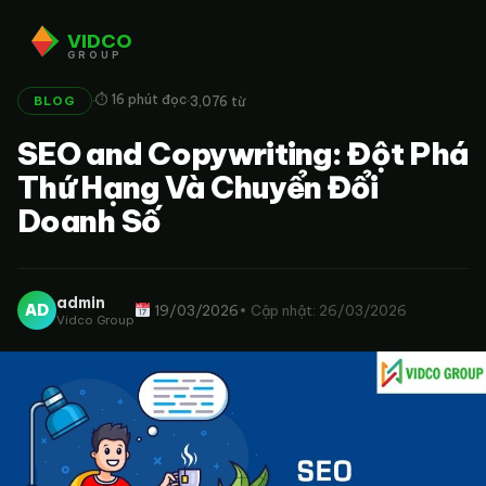
VIDCO
GROUP
·
·
⏱ 16 phút đọc
3,076 từ
BLOG
SEO and Copywriting: Đột Phá
Thứ Hạng Và Chuyển Đổi
Doanh Số
admin
AD
19/03/2026
• Cập nhật: 26/03/2026
Vidco Group