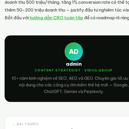
doanh thu 500 triệu/tháng, tăng 1% conversion rate có thể t
thêm 50-200 triệu doanh thu — justify đầu tư nghiêm túc và
Bắt đầu với
hướng dẫn CRO toàn tập
để có roadmap rõ ràng
AD
admin
CONTENT STRATEGIST · VIDCO GROUP
10+ năm kinh nghiệm về SEO, AEO và GEO. Chuyên gia tối ưu
nội dung cho các công cụ tìm kiếm thế hệ mới — Google,
ChatGPT, Gemini và Perplexity.
← BÀI TRƯỚC