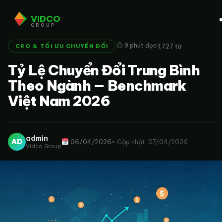
VIDCO
GROUP
·
·
⏱ 9 phút đọc
1,727 từ
CRO & TỐI ƯU CHUYỂN ĐỔI
Tỷ Lệ Chuyển Đổi Trung Bình
Theo Ngành — Benchmark
Việt Nam 2026
admin
AD
06/04/2026
• Cập nhật: 07/04/2026
Vidco Group