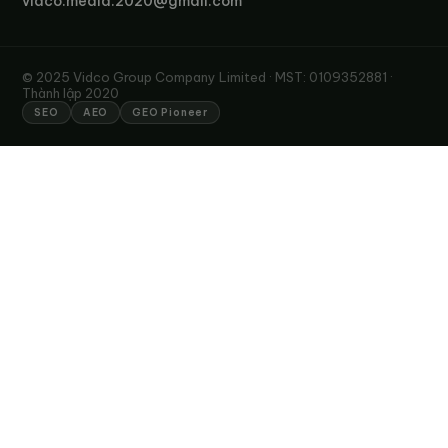
vidco.media.2020@gmail.com
© 2025 Vidco Group Company Limited · MST: 0109352881 ·
Thành lập 2020
SEO
AEO
GEO Pioneer