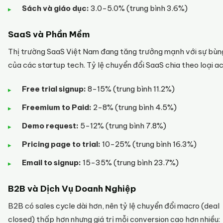
Sách và giáo dục:
3.0-5.0% (trung bình 3.6%)
SaaS và Phần Mềm
Thị trường SaaS Việt Nam đang tăng trưởng mạnh với sự bùn
của các startup tech. Tỷ lệ chuyển đổi SaaS chia theo loại ac
Free trial signup:
8-15% (trung bình 11.2%)
Freemium to Paid:
2-8% (trung bình 4.5%)
Demo request:
5-12% (trung bình 7.8%)
Pricing page to trial:
10-25% (trung bình 16.3%)
Email to signup:
15-35% (trung bình 23.7%)
B2B và Dịch Vụ Doanh Nghiệp
B2B có sales cycle dài hơn, nên tỷ lệ chuyển đổi macro (deal
closed) thấp hơn nhưng giá trị mỗi conversion cao hơn nhiều: