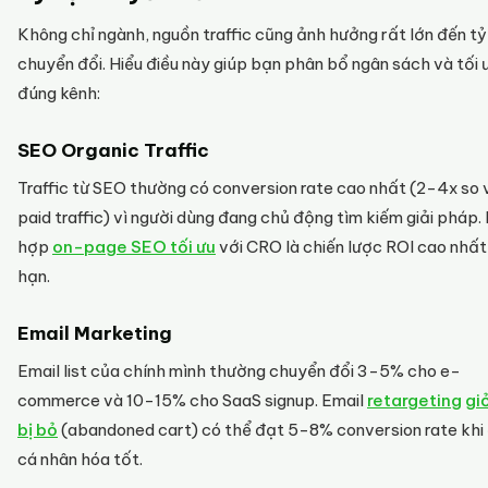
Không chỉ ngành, nguồn traffic cũng ảnh hưởng rất lớn đến tỷ
chuyển đổi. Hiểu điều này giúp bạn phân bổ ngân sách và tối 
đúng kênh:
SEO Organic Traffic
Traffic từ SEO thường có conversion rate cao nhất (2-4x so 
paid traffic) vì người dùng đang chủ động tìm kiếm giải pháp.
hợp
on-page SEO tối ưu
với CRO là chiến lược ROI cao nhất
hạn.
Email Marketing
Email list của chính mình thường chuyển đổi 3-5% cho e-
commerce và 10-15% cho SaaS signup. Email
retargeting
gi
bị bỏ
(abandoned cart) có thể đạt 5-8% conversion rate khi
cá nhân hóa tốt.