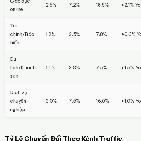
Giáo dục
2.5%
7.2%
18.5%
+2.1% Y
online
Tài
chính/Bảo
1.2%
3.5%
7.8%
+0.6% Y
hiểm
Du
lịch/Khách
1.5%
3.8%
7.5%
+1.5% Y
sạn
Dịch vụ
chuyên
3.0%
7.5%
16.0%
+1.0% Y
nghiệp
Tỷ Lệ Chuyển Đổi Theo Kênh Traffic