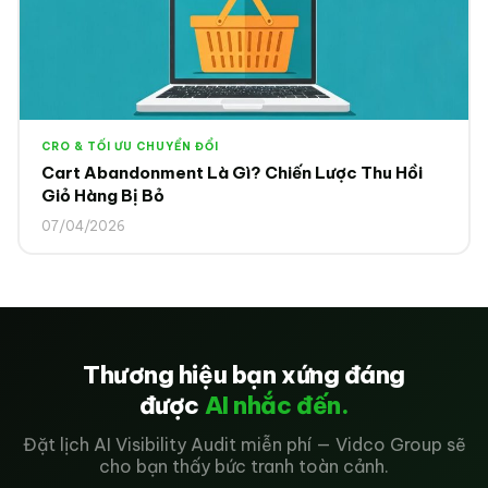
CRO & TỐI ƯU CHUYỂN ĐỔI
Cart Abandonment Là Gì? Chiến Lược Thu Hồi
Giỏ Hàng Bị Bỏ
07/04/2026
Thương hiệu bạn xứng đáng
được
AI nhắc đến.
Đặt lịch AI Visibility Audit miễn phí — Vidco Group sẽ
cho bạn thấy bức tranh toàn cảnh.