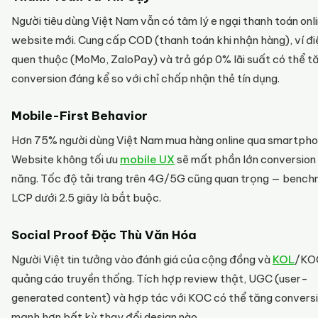
Người tiêu dùng Việt Nam vẫn có tâm lý e ngại thanh toán onli
website mới. Cung cấp COD (thanh toán khi nhận hàng), ví đi
quen thuộc (MoMo, ZaloPay) và trả góp 0% lãi suất có thể t
conversion đáng kể so với chỉ chấp nhận thẻ tín dụng.
Mobile-First Behavior
Hơn 75% người dùng Việt Nam mua hàng online qua smartpho
Website không tối ưu
mobile UX
sẽ mất phần lớn conversion
năng. Tốc độ tải trang trên 4G/5G cũng quan trọng — benc
LCP dưới 2.5 giây là bắt buộc.
Social Proof Đặc Thù Văn Hóa
Người Việt tin tưởng vào đánh giá của cộng đồng và
KOL
/KO
quảng cáo truyền thống. Tích hợp review thật, UGC (user-
generated content) và hợp tác với KOC có thể tăng convers
mạnh hơn bất kỳ thay đổi design nào.