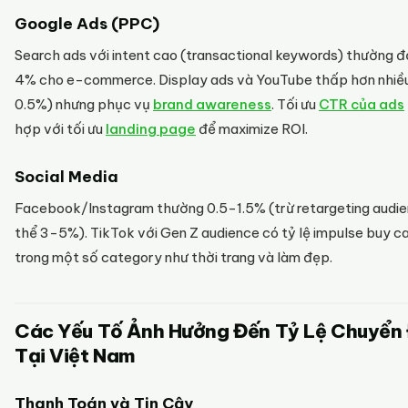
Google Ads (PPC)
Search ads với intent cao (transactional keywords) thường đ
4% cho e-commerce. Display ads và YouTube thấp hơn nhiều
0.5%) nhưng phục vụ
brand awareness
. Tối ưu
CTR của ads
hợp với tối ưu
landing page
để maximize ROI.
Social Media
Facebook/Instagram thường 0.5-1.5% (trừ retargeting audi
thể 3-5%). TikTok với Gen Z audience có tỷ lệ impulse buy c
trong một số category như thời trang và làm đẹp.
Các Yếu Tố Ảnh Hưởng Đến Tỷ Lệ Chuyển 
Tại Việt Nam
Thanh Toán và Tin Cậy