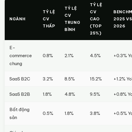
TỶ LỆ
TỶ LỆ
TỶ LỆ
CV
BENCH
CV
NGÀNH
CV
CAO
2025 V
TRUNG
THẤP
(TOP
2026
BÌNH
25%)
E-
commerce
0.8%
2.1%
4.5%
+0.3% Y
chung
SaaS B2C
3.2%
8.5%
15.2%
+1.2% Y
SaaS B2B
1.8%
4.8%
9.5%
+0.8% Y
Bất động
0.5%
1.8%
3.8%
+0.5% Y
sản