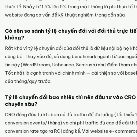
thực tế. Nhảy từ 1.5% lên 5% trong một tháng là phi thực tế t
website đang có vấn đề kỹ thuật nghiêm trọng cần sửa.
Có nên so sánh tỷ lệ chuyển đổi với đối thủ trực ti
không?
Rất khó vì tỷ lệ chuyển đổi của đối thủ là dữ liệu nội bộ họ k
công bố. Thay vào đó, sử dụng benchmark ngành từ các ngu
tin cậy (WordStream, Unbounce, Semrush) như điểm tham chi
Tốt nhất là cạnh tranh với chính mình — cải thiện so với basel
của tháng/quý trước.
Tỷ lệ chuyển đổi bao nhiêu thì nên đầu tư vào CRO
chuyên sâu?
CRO đáng đầu tư khi bạn có đủ traffic để đo lường (tối thiểu 
conversion events/tháng) và chi phí traffic đủ cao để cải thi
conversion rate tạo ra ROI đáng kể. Với website e-commerc