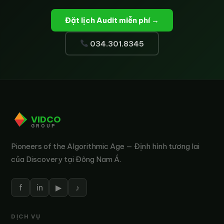
Đặt lịch Audit miễn phí →
034.301.8345
VIDCO
GROUP
Pioneers of the Algorithmic Age — Định hình tương lai
của Discovery tại Đông Nam Á.
f
in
▶
♪
DỊCH VỤ