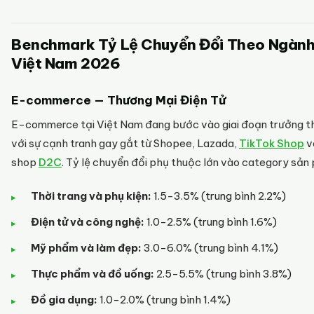
Benchmark Tỷ Lệ Chuyển Đổi Theo Ngành
Việt Nam 2026
E-commerce — Thương Mại Điện Tử
E-commerce tại Việt Nam đang bước vào giai đoạn trưởng t
với sự cạnh tranh gay gắt từ Shopee, Lazada,
TikTok Shop
v
shop
D2C
. Tỷ lệ chuyển đổi phụ thuộc lớn vào category sản
Thời trang và phụ kiện:
1.5-3.5% (trung bình 2.2%)
Điện tử và công nghệ:
1.0-2.5% (trung bình 1.6%)
Mỹ phẩm và làm đẹp:
3.0-6.0% (trung bình 4.1%)
Thực phẩm và đồ uống:
2.5-5.5% (trung bình 3.8%)
Đồ gia dụng:
1.0-2.0% (trung bình 1.4%)