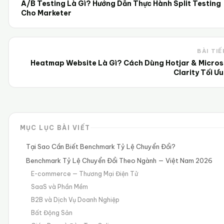
A/B Testing Là Gì? Hướng Dẫn Thực Hành Split Testing
Cho Marketer
BÀI TIẾ
Heatmap Website Là Gì? Cách Dùng Hotjar & Micros
Clarity Tối Ư
MỤC LỤC BÀI VIẾT
Tại Sao Cần Biết Benchmark Tỷ Lệ Chuyển Đổi?
Benchmark Tỷ Lệ Chuyển Đổi Theo Ngành — Việt Nam 2026
E-commerce — Thương Mại Điện Tử
SaaS và Phần Mềm
B2B và Dịch Vụ Doanh Nghiệp
Bất Động Sản