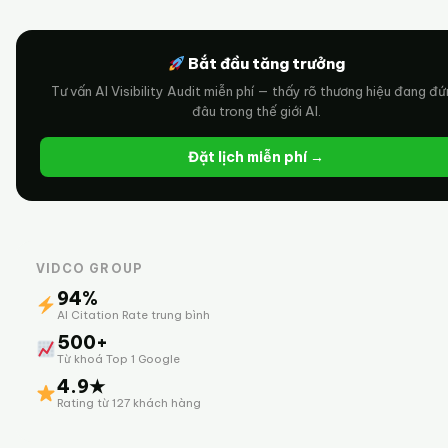
Bắt đầu tăng trưởng
Tư vấn AI Visibility Audit miễn phí — thấy rõ thương hiệu đang đ
đâu trong thế giới AI.
Đặt lịch miễn phí →
VIDCO GROUP
94%
AI Citation Rate trung bình
500+
Từ khoá Top 1 Google
4.9★
Rating từ 127 khách hàng