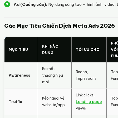
Ad (Quảng cáo):
Nội dung sáng tạo — hình ảnh, video, 
Các Mục Tiêu Chiến Dịch Meta Ads 2026
PH
KHI NÀO
MỤC TIÊU
TỐI ƯU CHO
VỚI
DÙNG
FU
Ra mắt
Reach,
Top
Awareness
thương hiệu
Impressions
Fun
mới
Link clicks,
Kéo người về
Top
Traffic
Landing page
website/app
Fun
views