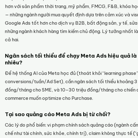
hơn với sản phẩm thời trang, mỹ phẩm, FMCG, F&B, khóa học
— những ngành người mua quyết định dựa trên cảm xúc và visu
Google Ads tốt hơn cho dịch vụ B2B, bất động sản, y tế, sử
những ngành khách hàng tìm kiếm chủ động. Lý tưởng nhất l
cả hai.
Ngân sách tối thiểu để chạy Meta Ads hiệu quả là
nhiêu?
Để hệ thống AI của Meta học đủ (thoát khỏi “learning phase
conversions/tuần/Ad Set), cần ngân sách tối thiểu khoảng 3
đồng/tháng cho SME, và 10–30 triệu đồng/tháng cho chiến 
commerce muốn optimize cho Purchase.
Tại sao quảng cáo Meta Ads bị từ chối?
Các lý do phổ biến: vi phạm chính sách quảng cáo (ngành c
chế như tài chính, sức khỏe, chính trị), claim không thực tế (