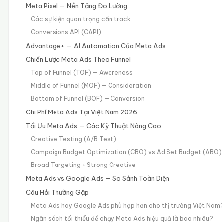
Meta Pixel — Nền Tảng Đo Lường
Các sự kiện quan trọng cần track
Conversions API (CAPI)
Advantage+ — AI Automation Của Meta Ads
Chiến Lược Meta Ads Theo Funnel
Top of Funnel (TOF) — Awareness
Middle of Funnel (MOF) — Consideration
Bottom of Funnel (BOF) — Conversion
Chi Phí Meta Ads Tại Việt Nam 2026
Tối Ưu Meta Ads — Các Kỹ Thuật Nâng Cao
Creative Testing (A/B Test)
Campaign Budget Optimization (CBO) vs Ad Set Budget (ABO)
Broad Targeting + Strong Creative
Meta Ads vs Google Ads — So Sánh Toàn Diện
Câu Hỏi Thường Gặp
Meta Ads hay Google Ads phù hợp hơn cho thị trường Việt Nam
Ngân sách tối thiểu để chạy Meta Ads hiệu quả là bao nhiêu?