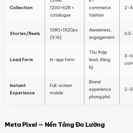
Cover
E-
Collection
1200×628 +
commerce,
2–
catalogue
fashion
1080×1920px
Awareness,
Stories/Reels
0.5
(9:16)
engagement
Thu thập
3–
Lead Form
In-app form
lead, đăng
con
ký
Brand
Instant
Full-screen
experience
2–
Experience
mobile
phong phú
Meta Pixel — Nền Tảng Đo Lường