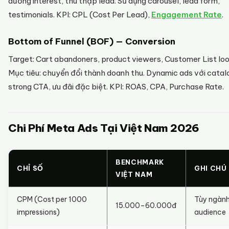
dưỡng interest, thu thập lead. Sử dụng carousel, lead form,
testimonials. KPI: CPL (Cost Per Lead),
Engagement Rate
.
Bottom of Funnel (BOF) — Conversion
Target: Cart abandoners, product viewers, Customer List loo
Mục tiêu: chuyển đổi thành doanh thu. Dynamic ads với catal
strong CTA, ưu đãi đặc biệt. KPI: ROAS, CPA, Purchase Rate.
Chi Phí Meta Ads Tại Việt Nam 2026
BENCHMARK
CHỈ SỐ
GHI CHÚ
VIỆT NAM
CPM (Cost per 1000
Tùy ngành
15.000–60.000đ
impressions)
audience