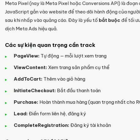
Meta Pixel (nay là Meta Pixel hoặc Conversions API) là đoạn
JavaScript gắn vào website để theo dõi hành động của ngườ
sau khi nhấp vào quảng cáo. Đây là yếu tố
bắt buộc
để tối ư
dịch Meta Ads hiệu quả.
Các sự kiện quan trọng cần track
PageView:
Tự động — mỗi lượt xem trang
ViewContent:
Xem trang sản phẩm cụ thể
AddToCart:
Thêm vào giỏ hàng
InitiateCheckout:
Bắt đầu thanh toán
Purchase:
Hoàn thành mua hàng (quan trọng nhất cho 
Lead:
Điền form liên hệ, đăng ký
CompleteRegistration:
Đăng ký tài khoản