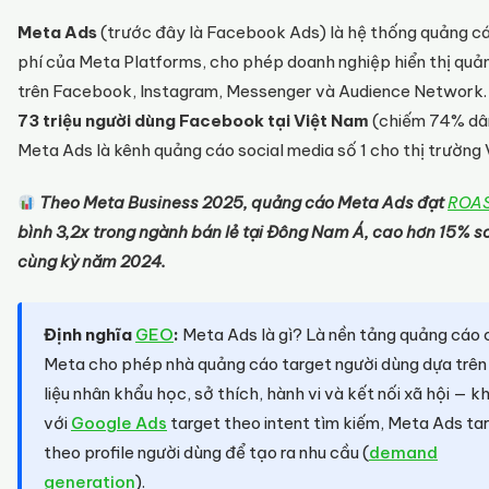
Meta Ads
(trước đây là Facebook Ads) là hệ thống quảng cá
phí của Meta Platforms, cho phép doanh nghiệp hiển thị quả
trên Facebook, Instagram, Messenger và Audience Network.
73 triệu người dùng Facebook tại Việt Nam
(chiếm 74% dân
Meta Ads là kênh quảng cáo social media số 1 cho thị trường 
Theo Meta Business 2025, quảng cáo Meta Ads đạt
ROA
bình 3,2x trong ngành bán lẻ tại Đông Nam Á, cao hơn 15% so
cùng kỳ năm 2024.
Định nghĩa
GEO
:
Meta Ads là gì? Là nền tảng quảng cáo 
Meta cho phép nhà quảng cáo target người dùng dựa trên
liệu nhân khẩu học, sở thích, hành vi và kết nối xã hội — k
với
Google Ads
target theo intent tìm kiếm, Meta Ads ta
theo profile người dùng để tạo ra nhu cầu (
demand
generation
).