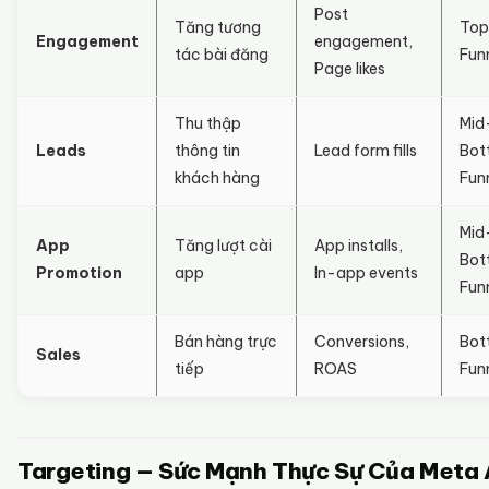
Post
Tăng tương
Top
Engagement
engagement,
tác bài đăng
Fun
Page likes
Thu thập
Mid
Leads
thông tin
Lead form fills
Bot
khách hàng
Fun
Mid
App
Tăng lượt cài
App installs,
Bot
Promotion
app
In-app events
Fun
Bán hàng trực
Conversions,
Bot
Sales
tiếp
ROAS
Fun
Targeting — Sức Mạnh Thực Sự Của Meta