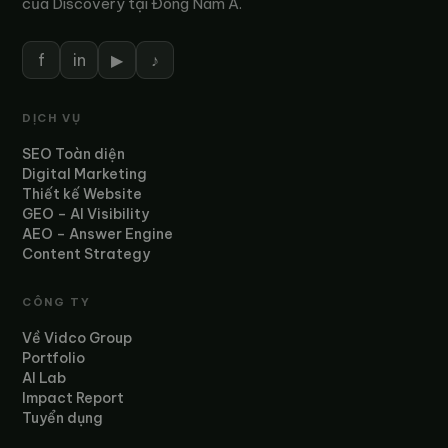
của Discovery tại Đông Nam Á.
f
in
▶
♪
DỊCH VỤ
SEO Toàn diện
Digital Marketing
Thiết kế Website
GEO – AI Visibility
AEO – Answer Engine
Content Strategy
CÔNG TY
Về Vidco Group
Portfolio
AI Lab
Impact Report
Tuyển dụng