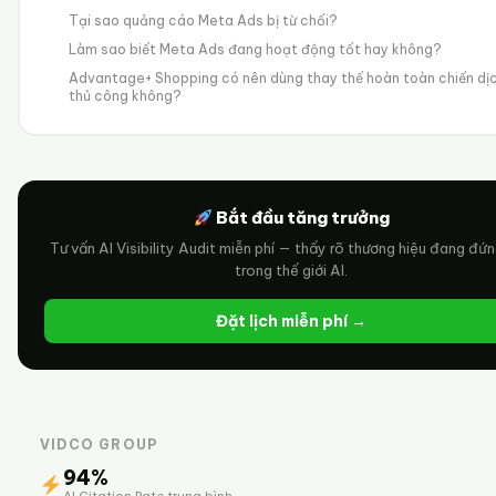
Tại sao quảng cáo Meta Ads bị từ chối?
Làm sao biết Meta Ads đang hoạt động tốt hay không?
Advantage+ Shopping có nên dùng thay thế hoàn toàn chiến dị
thủ công không?
Bắt đầu tăng trưởng
Tư vấn AI Visibility Audit miễn phí — thấy rõ thương hiệu đang đứ
trong thế giới AI.
Đặt lịch miễn phí →
VIDCO GROUP
94%