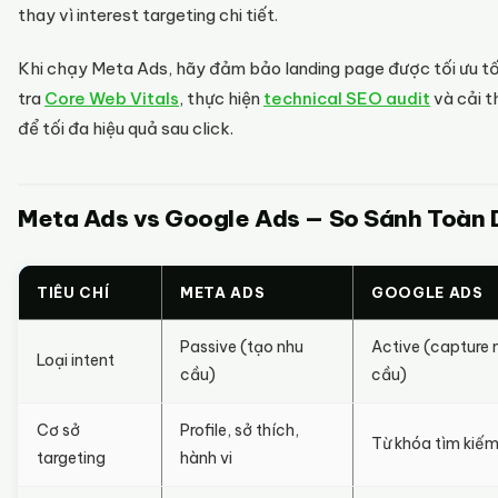
thay vì interest targeting chi tiết.
Khi chạy Meta Ads, hãy đảm bảo landing page được tối ưu t
tra
Core Web Vitals
, thực hiện
technical SEO audit
và cải t
để tối đa hiệu quả sau click.
Meta Ads vs Google Ads — So Sánh Toàn 
TIÊU CHÍ
META ADS
GOOGLE ADS
Passive (tạo nhu
Active (capture 
Loại intent
cầu)
cầu)
Cơ sở
Profile, sở thích,
Từ khóa tìm kiế
targeting
hành vi