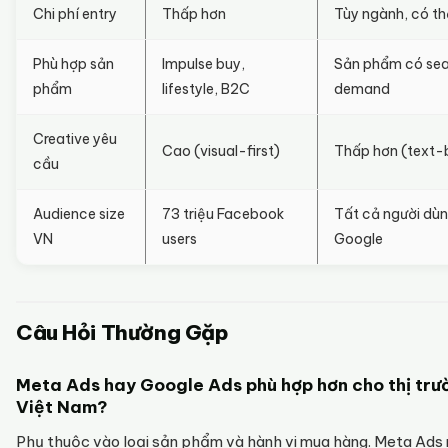
Chi phí entry
Thấp hơn
Tùy ngành, có t
Phù hợp sản
Impulse buy,
Sản phẩm có se
phẩm
lifestyle, B2C
demand
Creative yêu
Cao (visual-first)
Thấp hơn (text-
cầu
Audience size
73 triệu Facebook
Tất cả người dù
VN
users
Google
Câu Hỏi Thường Gặp
Meta Ads hay Google Ads phù hợp hơn cho thị trư
Việt Nam?
Phụ thuộc vào loại sản phẩm và hành vi mua hàng. Meta Ad