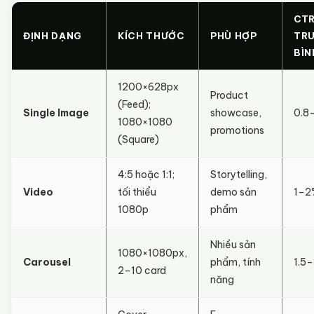
CT
ĐỊNH DẠNG
KÍCH THƯỚC
PHÙ HỢP
TR
BÌN
1200×628px
Product
(Feed);
Single Image
showcase,
0.8
1080×1080
promotions
(Square)
4:5 hoặc 1:1;
Storytelling,
Video
tối thiểu
demo sản
1–2
1080p
phẩm
Nhiều sản
1080×1080px,
Carousel
phẩm, tính
1.5
2–10 card
năng