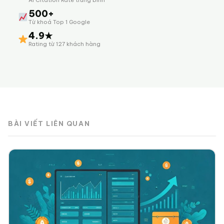
AI Citation Rate trung bình
500+
Từ khoá Top 1 Google
4.9★
Rating từ 127 khách hàng
BÀI VIẾT LIÊN QUAN