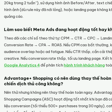
20kg trong 2 tuần”), sử dụng hình ảnh Before/After, text ch
hình ảnh (dù rule này đã nới lỏng), hoặc landing page không 
quảng cáo.
Làm sao biết Meta Ads đang hoạt động tốt hay 
Theo dõi các chỉ số theo thứ tự: CPM → CTR → CPC → Landi
Conversion Rate → CPA → ROAS. Nếu CPM cao bất thường, k
audience overlap hoặc ad fatigue. Nếu CTR thấp, cần cải thi
creative. Nếu conversion rate thấp, tối ưu landing page. Kết 
Google Analytics 4
để phân tích
hành trình khách hàng
toàn
Advantage+ Shopping có nên dùng thay thế hoàn
chiến dịch thủ công không?
Nên thử nhưng không nên thay thế hoàn toàn ngay. Advanta
Shopping Campaigns (ASC) hoạt động tốt nhất khi bạn đã c
liệu conversion (tối thiểu 500+ purchases trong 30 ngày), ca