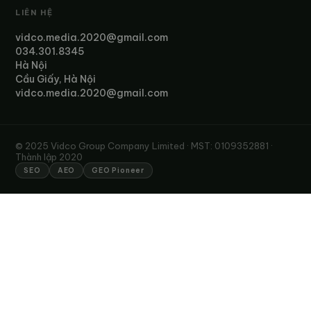
LIÊN HỆ
vidco.media.2020@gmail.com
034.301.8345
Hà Nội
Cầu Giấy, Hà Nội
vidco.media.2020@gmail.com
© 2025 Vidco Group Company Limited · MST: 0109352881 ·
Thành lập 2020
SEO
AEO
GEO Pioneer