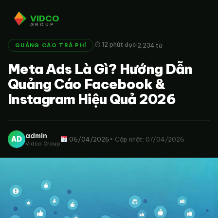
VIDCO
GROUP
·
·
⏱ 12 phút đọc
2,234 từ
QUẢNG CÁO TRẢ PHÍ
Meta Ads Là Gì? Hướng Dẫn
Quảng Cáo Facebook &
Instagram Hiệu Quả 2026
admin
AD
06/04/2026
• Cập nhật: 07/04/2026
Vidco Group