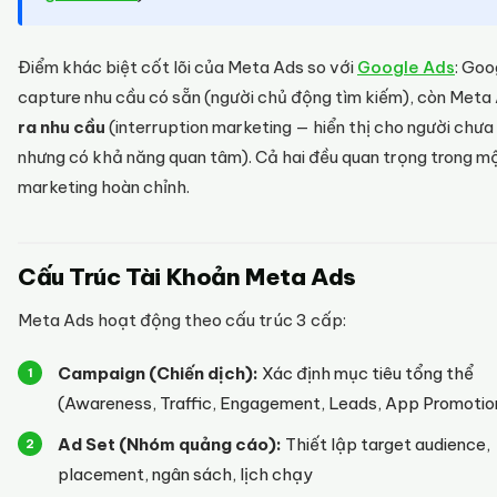
Điểm khác biệt cốt lõi của Meta Ads so với
Google Ads
: Goo
capture nhu cầu có sẵn (người chủ động tìm kiếm), còn Meta
ra nhu cầu
(interruption marketing — hiển thị cho người chưa
nhưng có khả năng quan tâm). Cả hai đều quan trọng trong mộ
marketing hoàn chỉnh.
Cấu Trúc Tài Khoản Meta Ads
Meta Ads hoạt động theo cấu trúc 3 cấp:
Campaign (Chiến dịch):
Xác định mục tiêu tổng thể
(Awareness, Traffic, Engagement, Leads, App Promotion
Ad Set (Nhóm quảng cáo):
Thiết lập target audience,
placement, ngân sách, lịch chạy