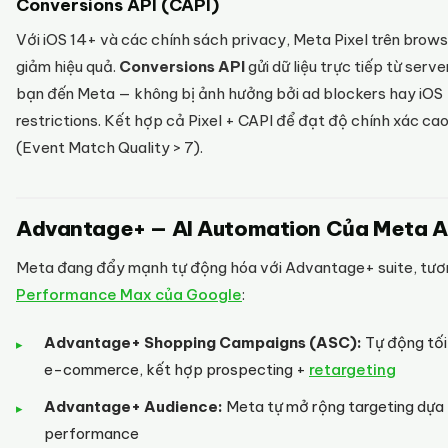
Conversions API (CAPI)
Với iOS 14+ và các chính sách privacy, Meta Pixel trên brows
giảm hiệu quả.
Conversions API
gửi dữ liệu trực tiếp từ serv
bạn đến Meta — không bị ảnh hưởng bởi ad blockers hay iOS
restrictions. Kết hợp cả Pixel + CAPI để đạt độ chính xác ca
(Event Match Quality > 7).
Advantage+ — AI Automation Của Meta 
Meta đang đẩy mạnh tự động hóa với Advantage+ suite, tươ
Performance Max của Google
:
Advantage+ Shopping Campaigns (ASC):
Tự động tối
e-commerce, kết hợp prospecting +
retargeting
Advantage+ Audience:
Meta tự mở rộng targeting dựa 
performance