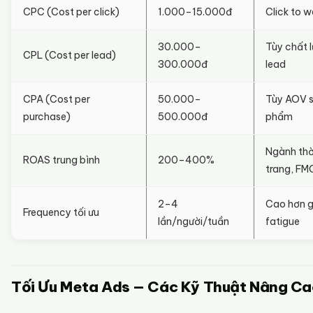
CPC (Cost per click)
1.000–15.000đ
Click to w
30.000–
Tùy chất 
CPL (Cost per lead)
300.000đ
lead
CPA (Cost per
50.000–
Tùy AOV 
purchase)
500.000đ
phẩm
Ngành thờ
ROAS trung bình
200–400%
trang, F
2–4
Cao hơn 
Frequency tối ưu
lần/người/tuần
fatigue
Tối Ưu Meta Ads — Các Kỹ Thuật Nâng C