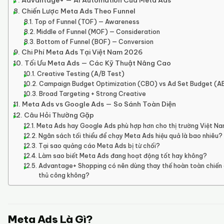
Advantage+ — AI Automation Của Meta Ads
Chiến Lược Meta Ads Theo Funnel
Top of Funnel (TOF) — Awareness
Middle of Funnel (MOF) — Consideration
Bottom of Funnel (BOF) — Conversion
Chi Phí Meta Ads Tại Việt Nam 2026
Tối Ưu Meta Ads — Các Kỹ Thuật Nâng Cao
Creative Testing (A/B Test)
Campaign Budget Optimization (CBO) vs Ad Set Budget (A
Broad Targeting + Strong Creative
Meta Ads vs Google Ads — So Sánh Toàn Diện
Câu Hỏi Thường Gặp
Meta Ads hay Google Ads phù hợp hơn cho thị trường Việt N
Ngân sách tối thiểu để chạy Meta Ads hiệu quả là bao nhiêu?
Tại sao quảng cáo Meta Ads bị từ chối?
Làm sao biết Meta Ads đang hoạt động tốt hay không?
Advantage+ Shopping có nên dùng thay thế hoàn toàn chiến 
thủ công không?
Meta Ads Là Gì?