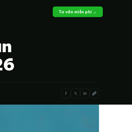
Tư vấn miễn phí →
ẫn
26
f
𝕏
in