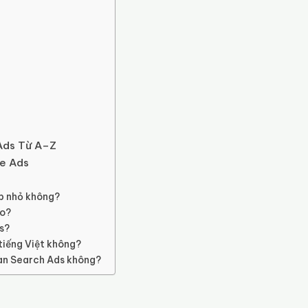
 Ads Từ A–Z
le Ads
p nhỏ không?
ào?
s?
tiếng Việt không?
àn Search Ads không?