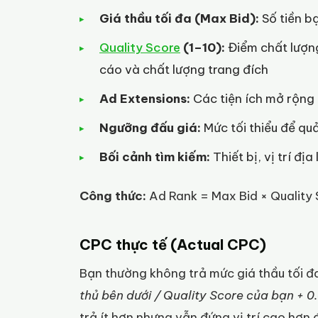
Giá thầu tối đa (Max Bid):
Số tiền b
Quality Score
(1–10):
Điểm chất lượng
cáo và chất lượng trang đích
Ad Extensions:
Các tiện ích mở rộng n
Ngưỡng đấu giá:
Mức tối thiểu để quả
Bối cảnh tìm kiếm:
Thiết bị, vị trí địa
Công thức:
Ad Rank = Max Bid × Quality 
CPC thực tế (Actual CPC)
Bạn thường không trả mức giá thầu tối đ
thủ bên dưới / Quality Score của bạn + 0.
trả ít hơn nhưng vẫn đứng vị trí cao hơn đ