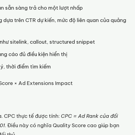
ạn sẵn sàng trả cho một lượt nhấp
 dựa trên CTR dự kiến, mức độ liên quan của quảng
hư sitelink, callout, structured snippet
ng cáo đủ điều kiện hiển thị
 lý, thời điểm tìm kiếm
Score × Ad Extensions Impact
a. CPC thực tế được tính:
CPC = Ad Rank của đối
01
. Điều này có nghĩa Quality Score cao giúp bạn
ối thủ.