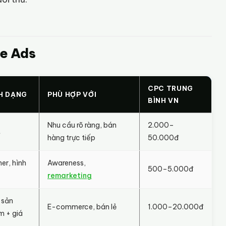
le Ads
CPC TRUNG
H DẠNG
PHÙ HỢP VỚI
BÌNH VN
Nhu cầu rõ ràng, bán
2.000–
t
hàng trực tiếp
50.000đ
er, hình
Awareness,
500–5.000đ
remarketing
 sản
E-commerce, bán lẻ
1.000–20.000đ
 + giá