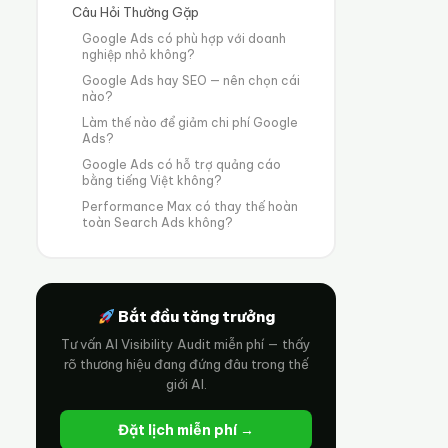
Câu Hỏi Thường Gặp
Google Ads có phù hợp với doanh
nghiệp nhỏ không?
Google Ads hay SEO — nên chọn cái
nào?
Làm thế nào để giảm chi phí Google
Ads?
Google Ads có hỗ trợ quảng cáo
bằng tiếng Việt không?
Performance Max có thay thế hoàn
toàn Search Ads không?
Bắt đầu tăng trưởng
Tư vấn AI Visibility Audit miễn phí — thấy
rõ thương hiệu đang đứng đâu trong thế
giới AI.
Đặt lịch miễn phí →