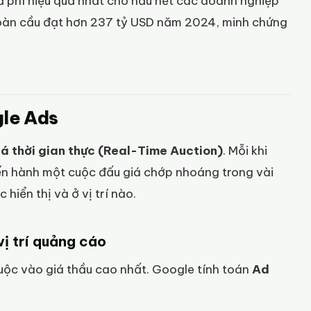
 phí hiệu quả nhất cho hầu hết các doanh nghiệp
oàn cầu đạt hơn 237 tỷ USD năm 2024, minh chứng
le Ads
iá thời gian thực (Real-Time Auction)
. Mỗi khi
iến hành một cuộc đấu giá chớp nhoáng trong vài
hiển thị và ở vị trí nào.
ị trí quảng cáo
uộc vào giá thầu cao nhất. Google tính toán
Ad