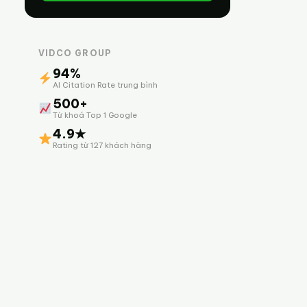
VIDCO GROUP
94%
AI Citation Rate trung bình
500+
Từ khoá Top 1 Google
4.9★
Rating từ 127 khách hàng