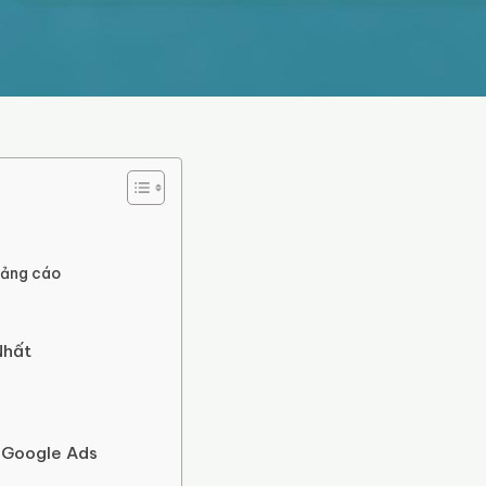
uảng cáo
Nhất
í Google Ads