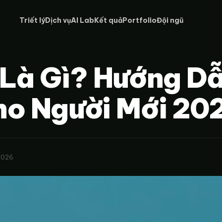
Triết lý
Dịch vụ
AI Lab
Kết quả
Portfolio
Đội ngũ
Là Gì? Hướng D
ho Người Mới 20
2026