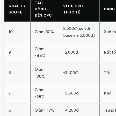
TÁC
QUALITY
VÍ DỤ CPC
ĐỘNG
ĐÁNH 
SCORE
THỰC TẾ
ĐẾN CPC
2.500đ (so với
10
Giảm 50%
Xuất 
baseline 5.000đ)
Giảm
9
~2.800đ
Rất tố
~44%
Giảm
8
~3.100đ
Tốt
~38%
Giảm
7
~3.600đ
Khá
~28%
6
Giảm ~17%
~4.200đ
Trung 