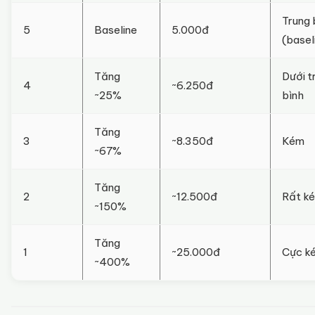
Trung 
5
Baseline
5.000đ
(basel
Tăng
Dưới t
4
~6.250đ
~25%
bình
Tăng
3
~8.350đ
Kém
~67%
Tăng
2
~12.500đ
Rất k
~150%
Tăng
1
~25.000đ
Cực k
~400%