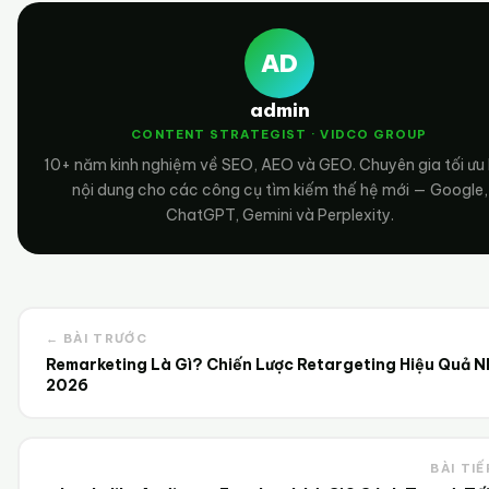
AD
admin
CONTENT STRATEGIST · VIDCO GROUP
10+ năm kinh nghiệm về SEO, AEO và GEO. Chuyên gia tối ưu
nội dung cho các công cụ tìm kiếm thế hệ mới — Google,
ChatGPT, Gemini và Perplexity.
← BÀI TRƯỚC
Remarketing Là Gì? Chiến Lược Retargeting Hiệu Quả N
2026
BÀI TIẾ