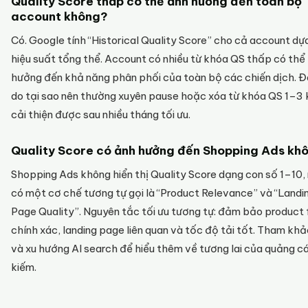
Quality Score thấp có thể ảnh hưởng đến toàn bộ
account không?
Có. Google tính “Historical Quality Score” cho cả account dự
hiệu suất tổng thể. Account có nhiều từ khóa QS thấp có thể
hưởng đến khả năng phân phối của toàn bộ các chiến dịch. Đâ
do tại sao nên thường xuyên pause hoặc xóa từ khóa QS 1–3
cải thiện được sau nhiều tháng tối ưu.
Quality Score có ảnh hưởng đến Shopping Ads kh
Shopping Ads không hiển thị Quality Score dạng con số 1–10,
có một cơ chế tương tự gọi là “Product Relevance” và “Landi
Page Quality”. Nguyên tắc tối ưu tương tự: đảm bảo product
chính xác, landing page liên quan và tốc độ tải tốt. Tham kh
và xu hướng AI search để hiểu thêm về tương lai của quảng c
kiếm.