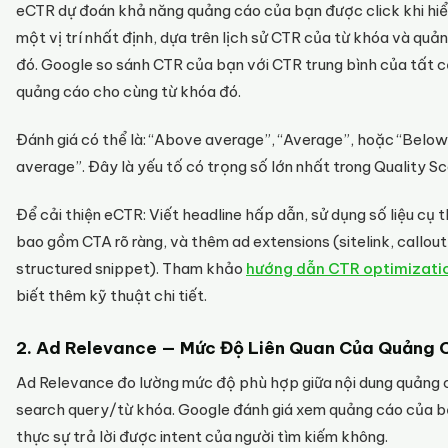
eCTR dự đoán khả năng quảng cáo của bạn được click khi hiể
một vị trí nhất định, dựa trên lịch sử CTR của từ khóa và quả
đó. Google so sánh CTR của bạn với CTR trung bình của tất 
quảng cáo cho cùng từ khóa đó.
Đánh giá có thể là: “Above average”, “Average”, hoặc “Below
average”. Đây là yếu tố có trọng số lớn nhất trong Quality Sc
Để cải thiện eCTR: Viết headline hấp dẫn, sử dụng số liệu cụ t
bao gồm CTA rõ ràng, và thêm ad extensions (sitelink, callout
structured snippet). Tham khảo
hướng dẫn CTR optimizati
biết thêm kỹ thuật chi tiết.
2. Ad Relevance — Mức Độ Liên Quan Của Quảng 
Ad Relevance đo lường mức độ phù hợp giữa nội dung quảng 
search query/từ khóa. Google đánh giá xem quảng cáo của b
thực sự trả lời được intent của người tìm kiếm không.