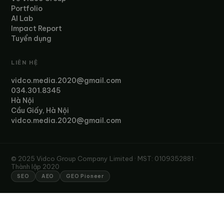
Portfolio
AI Lab
Impact Report
Tuyển dụng
LIÊN HỆ
vidco.media.2020@gmail.com
034.301.8345
Hà Nội
Cầu Giấy, Hà Nội
vidco.media.2020@gmail.com
© 2025 Vidco Group Company Limited · MST: 0109352881 ·
Thành lập 2020
SEO
AEO
GEO Pioneer