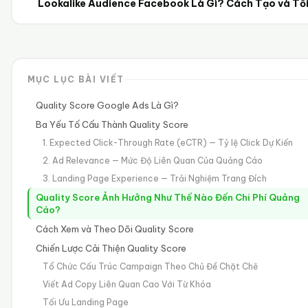
Lookalike Audience Facebook Là Gì? Cách Tạo và Tối
MỤC LỤC BÀI VIẾT
Quality Score Google Ads Là Gì?
Ba Yếu Tố Cấu Thành Quality Score
1. Expected Click-Through Rate (eCTR) — Tỷ lệ Click Dự Kiến
2. Ad Relevance — Mức Độ Liên Quan Của Quảng Cáo
3. Landing Page Experience — Trải Nghiệm Trang Đích
Quality Score Ảnh Hưởng Như Thế Nào Đến Chi Phí Quảng
Cáo?
Cách Xem và Theo Dõi Quality Score
Chiến Lược Cải Thiện Quality Score
Tổ Chức Cấu Trúc Campaign Theo Chủ Đề Chặt Chẽ
Viết Ad Copy Liên Quan Cao Với Từ Khóa
Tối Ưu Landing Page