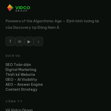
VIDCO
GROUP
Pioneers of the Algorithmic Age — Định hình tương lai
của Discovery tại Đông Nam Á.
f
in
▶
♪
DỊCH VỤ
SEO Toàn diện
Digital Marketing
Thiết kế Website
GEO – AI Visibility
AEO – Answer Engine
Content Strategy
CÔNG TY
Về Vidco Group