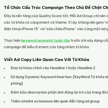
Tổ Chức Cấu Trúc Campaign Theo Chủ Đề Chặt C
Đây là nền tảng của Quality Score tốt. Mỗi Ad Group chỉ nên
các từ khóa có cùng intent và theme. Ví dụ: không nên gom “
điện thoại iPhone 15” và “sửa chữa iPhone” vào cùng một ad 
Thực hiện
keyword research toàn tập
trước khi xây dựng cấ
campaign để hiểu rõ intent của từng nhóm từ khóa.
Viết Ad Copy Liên Quan Cao Với Từ Khóa
Đưa từ khóa chính vào Headline 1 hoặc Headline 2
Sử dụng Dynamic Keyword Insertion: {KeyWord:Từ khóa d
phòng}
Đảm bảo description phản ánh đúng lợi ích của trang đíc
Thêm sitelink extensions liên quan đến từng ad group