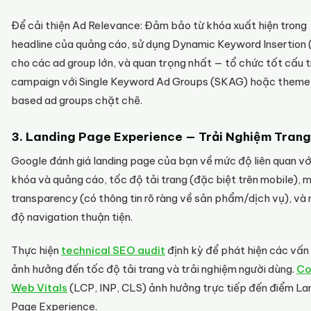
Để cải thiện Ad Relevance: Đảm bảo từ khóa xuất hiện trong
headline của quảng cáo, sử dụng Dynamic Keyword Insertion 
cho các ad group lớn, và quan trọng nhất — tổ chức tốt cấu 
campaign với Single Keyword Ad Groups (SKAG) hoặc them
based ad groups chặt chẽ.
3. Landing Page Experience — Trải Nghiệm Trang
Google đánh giá landing page của bạn về mức độ liên quan vớ
khóa và quảng cáo, tốc độ tải trang (đặc biệt trên mobile), 
transparency (có thông tin rõ ràng về sản phẩm/dịch vụ), và
độ navigation thuận tiện.
Thực hiện
technical SEO audit
định kỳ để phát hiện các vấn
ảnh hưởng đến tốc độ tải trang và trải nghiệm người dùng.
Co
Web Vitals
(LCP, INP, CLS) ảnh hưởng trực tiếp đến điểm La
Page Experience.