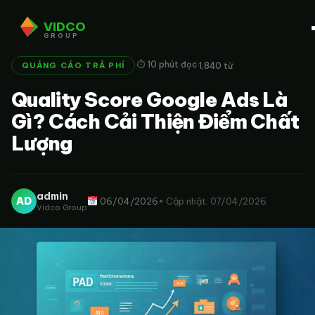
VIDCO
GROUP
·
·
⏱ 10 phút đọc
1,840 từ
QUẢNG CÁO TRẢ PHÍ
Quality Score Google Ads Là
Gì? Cách Cải Thiện Điểm Chất
Lượng
admin
AD
06/04/2026
• Cập nhật: 07/04/2026
Vidco Group