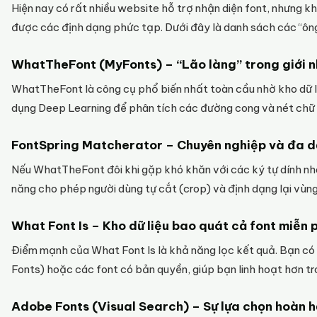
Hiện nay có rất nhiều website hỗ trợ nhận diện font, nhưng
được các định dạng phức tạp. Dưới đây là danh sách các “ôn
WhatTheFont (MyFonts) – “Lão làng” trong giới n
WhatTheFont là công cụ phổ biến nhất toàn cầu nhờ kho dữ li
dụng Deep Learning để phân tích các đường cong và nét chữ t
FontSpring Matcherator – Chuyên nghiệp và đa d
Nếu WhatTheFont đôi khi gặp khó khăn với các ký tự dính nhau
năng cho phép người dùng tự cắt (crop) và định dạng lại vùng
What Font Is – Kho dữ liệu bao quát cả font miễn p
Điểm mạnh của What Font Is là khả năng lọc kết quả. Bạn có t
Fonts) hoặc các font có bản quyền, giúp bạn linh hoạt hơn tr
Adobe Fonts (Visual Search) – Sự lựa chọn hoàn h