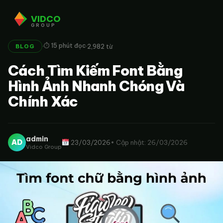
VIDCO
GROUP
·
·
⏱ 15 phút đọc
2,982 từ
BLOG
Cách Tìm Kiếm Font Bằng
Hình Ảnh Nhanh Chóng Và
Chính Xác
admin
AD
23/03/2026
• Cập nhật: 26/03/2026
Vidco Group