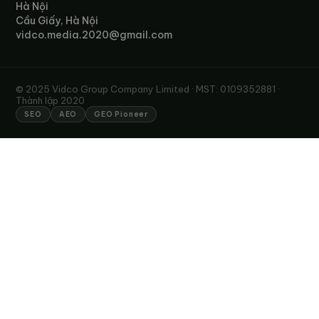
Hà Nội
Cầu Giấy, Hà Nội
vidco.media.2020@gmail.com
© 2025 Vidco Group Company Limited · MST: 0109352881 ·
Thành lập 2020
SEO
AEO
GEO Pioneer