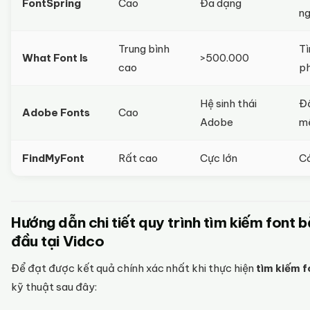
FontSpring
Cao
Đa dạng
ng
Trung bình
Tì
What Font Is
>500.000
cao
ph
Hệ sinh thái
Đồ
Adobe Fonts
Cao
Adobe
m
FindMyFont
Rất cao
Cực lớn
Có
Hướng dẫn chi tiết quy trình tìm kiếm font 
đầu tại Vidco
Để đạt được kết quả chính xác nhất khi thực hiện
tìm kiếm f
kỹ thuật sau đây: