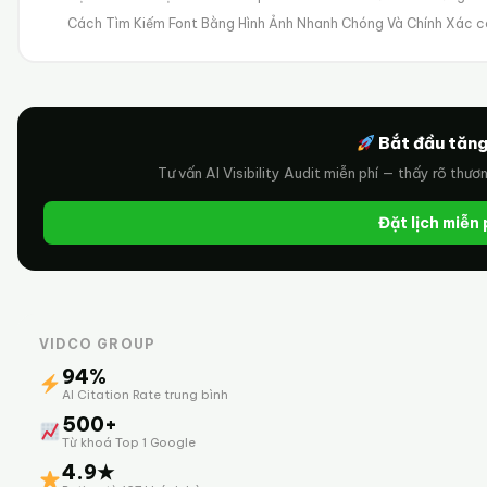
Cách Tìm Kiếm Font Bằng Hình Ảnh Nhanh Chóng Và Chính Xác c
Bắt đầu tăng
Tư vấn AI Visibility Audit miễn phí — thấy rõ thươ
Đặt lịch miễn
VIDCO GROUP
94%
AI Citation Rate trung bình
500+
Từ khoá Top 1 Google
4.9★