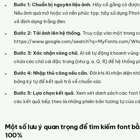
Bước 1: Chuẩn bị nguyên liệu ảnh.
Hãy cố gắng có được 
Nếu ảnh quá mờ hoặc có nền phức tạp, hãy sử dụng Pho
về định dạng trắng đen.
Bước 2: Tải ảnh lên hệ thống.
Truy cập vào một trong các
https://www.google.com/search?q=MyFonts.com/WhatTh
Bước 3: Xác nhận vùng chữ.
AI sẽ tự động khoanh vùng c
chứa các chữ cái đặc trưng (như g, a, Q, R) để hệ thống p
Bước 4: Nhập thủ công nếu cần.
Đôi khi AI nhận diện nh
bảng ký tự để kết quả trả về chuẩn xác.
Bước 5: Lựa chọn kết quả.
Xem xét danh sách các font hi
các kết quả tiếp theo là những phiên bản tương tự của c
Một số lưu ý quan trọng để tìm kiếm font bằ
100%