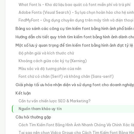
What Font Is – Kho dữ liệu bao quát cả font miễn phí và trả phí
Adobe Fonts (Visual Search) – Sự lựa chọn hoàn hảo cho hệ sin
FindMyFont – Ứng dụng chuyên dụng trên máy tính và điện thoại
Bảng so sánh các công cụ tìm kiếm font bằng hình ảnh phổ biến 
Hướng dẫn chi tiết quy trình tìm kiếm font bằng hình ảnh dành ch
Một số lưu ý quan trọng để tìm kiếm font bằng hình ảnh đạt tỷ l
Độ phân giải và kích thước chữ
Khoảng cách giữa các ký tự (Kerning)
Màu sắc và độ tương phản của nền
Font chữ có chân (Serif) và không chân (Sans-serif)
Giải pháp tối ưu hóa nhận diện và sử dụng font cho doanh nghiệ
Kết luận
Cần tư vấn chiến lược SEO & Marketing?
Nguồn tham khảo uy tín
Câu hỏi thường gặp
Cách Tìm Kiếm Font Bằng Hình Ảnh Nhanh Chóng Và Chính Xác là
Tại sao nên chọn Vidco Group cho Cách Tìm Kiếm Font Bằng Hì