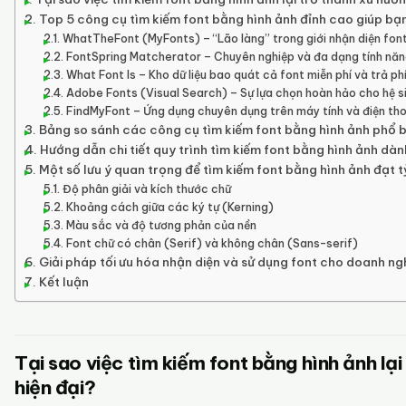
Top 5 công cụ tìm kiếm font bằng hình ảnh đỉnh cao giúp bạn 
WhatTheFont (MyFonts) – “Lão làng” trong giới nhận diện fon
FontSpring Matcherator – Chuyên nghiệp và đa dạng tính nă
What Font Is – Kho dữ liệu bao quát cả font miễn phí và trả ph
Adobe Fonts (Visual Search) – Sự lựa chọn hoàn hảo cho hệ s
FindMyFont – Ứng dụng chuyên dụng trên máy tính và điện tho
Bảng so sánh các công cụ tìm kiếm font bằng hình ảnh phổ b
Hướng dẫn chi tiết quy trình tìm kiếm font bằng hình ảnh dàn
Một số lưu ý quan trọng để tìm kiếm font bằng hình ảnh đạt 
Độ phân giải và kích thước chữ
Khoảng cách giữa các ký tự (Kerning)
Màu sắc và độ tương phản của nền
Font chữ có chân (Serif) và không chân (Sans-serif)
Giải pháp tối ưu hóa nhận diện và sử dụng font cho doanh ng
Kết luận
Tại sao việc tìm kiếm font bằng hình ảnh lại
hiện đại?