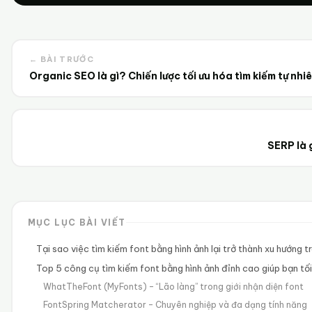
← BÀI TRƯỚC
Organic SEO là gì? Chiến lược tối ưu hóa tìm kiếm tự nhi
SERP là 
MỤC LỤC BÀI VIẾT
Tại sao việc tìm kiếm font bằng hình ảnh lại trở thành xu hướng t
Top 5 công cụ tìm kiếm font bằng hình ảnh đỉnh cao giúp bạn tối 
WhatTheFont (MyFonts) – “Lão làng” trong giới nhận diện font
FontSpring Matcherator – Chuyên nghiệp và đa dạng tính năng