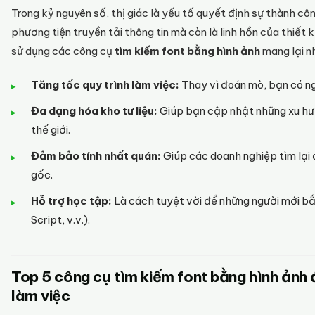
Trong kỷ nguyên số, thị giác là yếu tố quyết định sự thành cô
phương tiện truyền tải thông tin mà còn là linh hồn của thiết
sử dụng các công cụ
tìm kiếm font bằng hình ảnh
mang lại nh
Tăng tốc quy trình làm việc:
Thay vì đoán mò, bạn có ng
Đa dạng hóa kho tư liệu:
Giúp bạn cập nhật những xu hư
thế giới.
Đảm bảo tính nhất quán:
Giúp các doanh nghiệp tìm lại đ
gốc.
Hỗ trợ học tập:
Là cách tuyệt vời để những người mới bắt
Script, v.v.).
Top 5 công cụ tìm kiếm font bằng hình ảnh đ
làm việc